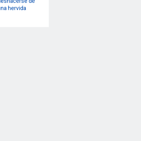
deshacerse de
una hervida