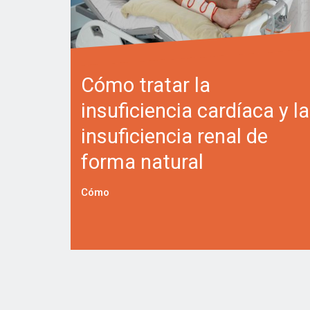
Cómo tratar la
insuficiencia cardíaca y la
insuficiencia renal de
forma natural
Cómo
Posts