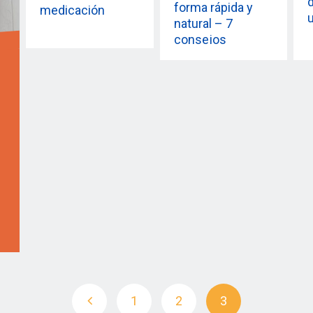
forma rápida y
medicación
natural – 7
consejos
1
2
3