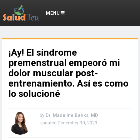
MENU
¡Ay! El síndrome
premenstrual empeoró mi
dolor muscular post-
entrenamiento. Así es como
lo solucioné
by
Dr. Madeline Banks, MD
Updated
December 10, 2023