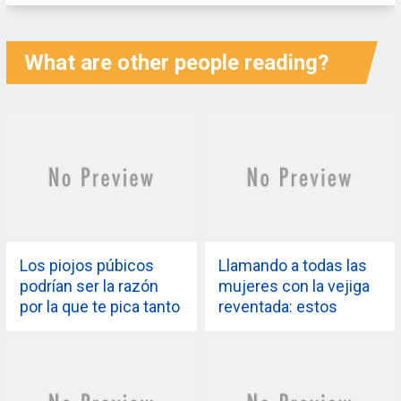
What are other people reading?
Los piojos púbicos
Llamando a todas las
podrían ser la razón
mujeres con la vejiga
por la que te pica tanto
reventada: estos
la vagina. Aquí tienes
ejercicios de Kegel te
todo lo que necesitas
ayudarán a tomar el
saber
control