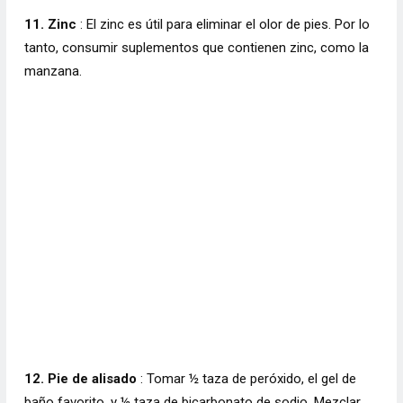
11. Zinc
: El zinc es útil para eliminar el olor de pies. Por lo
tanto, consumir suplementos que contienen zinc, como la
manzana.
12. Pie de alisado
: Tomar ½ taza de peróxido, el gel de
baño favorito, y ½ taza de bicarbonato de sodio. Mezclar