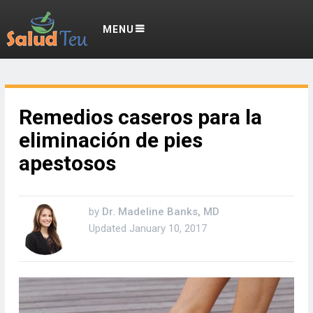
MENU
Remedios caseros para la
eliminación de pies
apestosos
by
Dr. Madeline Banks, MD
Updated
January 10, 2017