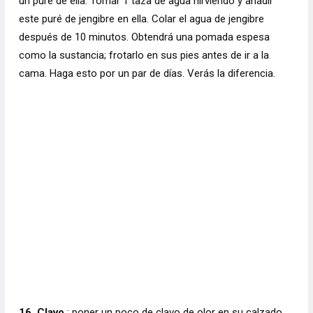
un puré de ella. Tomar 1 taza de agua hirviendo y añadir
este puré de jengibre en ella. Colar el agua de jengibre
después de 10 minutos. Obtendrá una pomada espesa
como la sustancia; frotarlo en sus pies antes de ir a la
cama. Haga esto por un par de días. Verás la diferencia.
16. Clavo
: poner un poco de clavo de olor en su calzado.