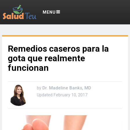
MENU
Remedios caseros para la
gota que realmente
funcionan
by
Dr. Madeline Banks, MD
Updated
February 10, 2017