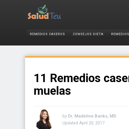
REMEDIOS CASEROS
CONSEJOS DIETA
REMEDIOS
11 Remedios caser
muelas
by
Dr. Madeline Banks, MD
Updated
April 20, 2017