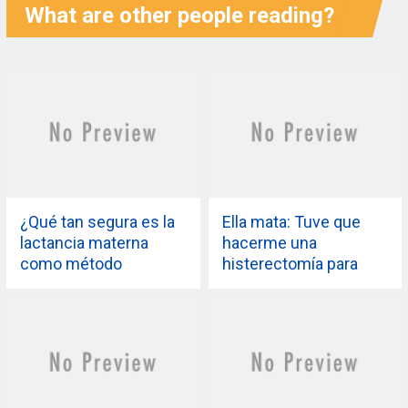
What are other people reading?
¿Qué tan segura es la
Ella mata: Tuve que
lactancia materna
hacerme una
como método
histerectomía para
anticonceptivo?
controlar mi SOP
Bueno, escúchalo de
los ginecólogos.