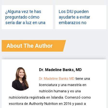
¿Alguna vez te has
Los DIU pueden
preguntado cómo
ayudarte a evitar
sería dar a luz en una
embarazos no
pandemia? Tenemos
deseados, pero
madres reales y
también tienen sus
expertos para
desventajas
compartir
About The Author
Dr. Madeline Banks, MD
Dr. Madeline Banks MD
tiene una
licenciatura y una maestría en
nutrición humana y es una
nutricionista registrada en Islandia. Comenzó como
escritora de Authority Nutrition en 2016 y pasó a