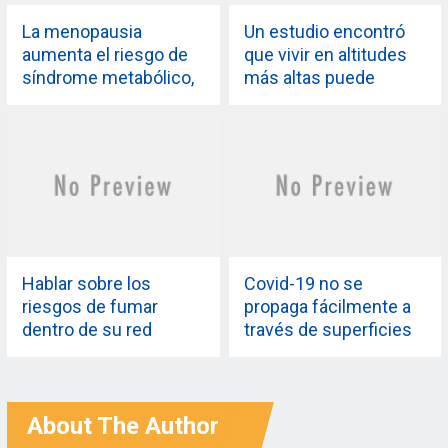
La menopausia
Un estudio encontró
aumenta el riesgo de
que vivir en altitudes
síndrome metabólico,
más altas puede
dice estudio
reducir el riesgo de
contraer covid-19
Hablar sobre los
Covid-19 no se
riesgos de fumar
propaga fácilmente a
dentro de su red
través de superficies
podría aumentar su
contaminadas: CDC
intención de dejar de
fumar
About The Author