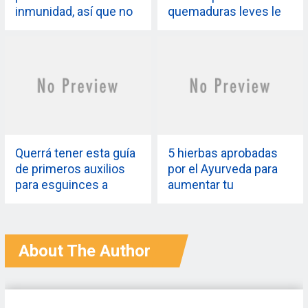
inmunidad, así que no
quemaduras leves le
ahogues las penas del
ayudará a afrontar los
encierro en alcohol
accidentes en la
cocina
Querrá tener esta guía
5 hierbas aprobadas
de primeros auxilios
por el Ayurveda para
para esguinces a
aumentar tu
mano para
resistencia y hacerte
emergencias.
sentir con más energía
About The Author