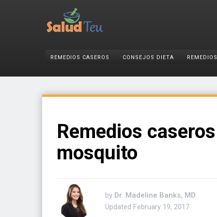
REMEDIOS CASEROS
CONSEJOS DIETA
REMEDIOS
Remedios caseros 
mosquito
by
Dr. Madeline Banks, MD
Updated
February 19, 2017