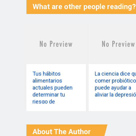
What are other people reading?
Tus hábitos
La ciencia dice q
alimentarios
comer probiótic
actuales pueden
puede ayudar a
determinar tu
aliviar la depresi
riesgo de
demencia en el
futuro: estudio
About The Author