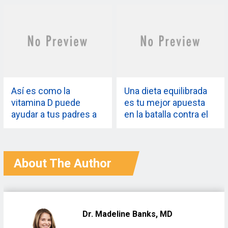
detección temprana
sano, dice un estudio
puede reducir el riesgo
de cáncer de mama
mortal
Así es como la
Una dieta equilibrada
vitamina D puede
es tu mejor apuesta
ayudar a tus padres a
en la batalla contra el
recuperar la movilidad
covid-19. Este es el
durante la
por qué
recuperación de una
fractura de cadera
About The Author
Dr. Madeline Banks, MD