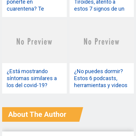
ponerte en
Tiroides, atento a
cuarentena? Te
estos 7 signos de un
respondemos eso y
trastorno de la tiroides
más aquí
¿Está mostrando
¿No puedes dormir?
síntomas similares a
Estos 6 podcasts,
los del covid-19?
herramientas y videos
Bueno, mantén la
de YouTube pueden
calma y haz esto.
ayudarte a conciliar el
sueño
About The Author