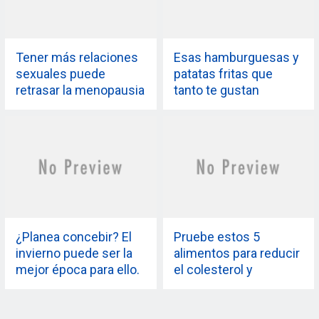
Tener más relaciones
Esas hamburguesas y
sexuales puede
patatas fritas que
retrasar la menopausia
tanto te gustan
en las mujeres, dice
pueden afectar
este estudio
negativamente a tu
salud mental, según
este estudio
¿Planea concebir? El
Pruebe estos 5
invierno puede ser la
alimentos para reducir
mejor época para ello.
el colesterol y
mantener feliz el
corazón