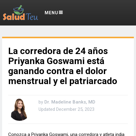
MENU
La corredora de 24 años
Priyanka Goswami está
ganando contra el dolor
menstrual y el patriarcado
by
Dr. Madeline Banks, MD
Updated
December 25, 2023
Conozca a Priyanka Goswami, una corredora y atleta india