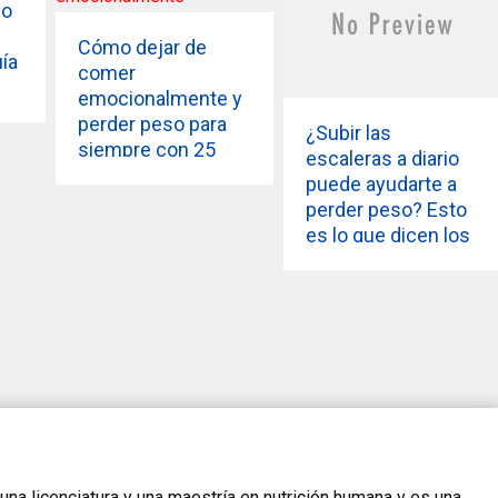
do
Cómo dejar de
uía
comer
emocionalmente y
perder peso para
¿Subir las
siempre con 25
escaleras a diario
consejos
puede ayudarte a
perder peso? Esto
es lo que dicen los
expertos.
una licenciatura y una maestría en nutrición humana y es una