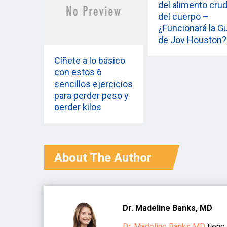
del alimento cru
del cuerpo –
¿Funcionará la G
de Joy Houston?
Cíñete a lo básico
con estos 6
sencillos ejercicios
para perder peso y
perder kilos
About The Author
Dr. Madeline Banks, MD
Dr. Madeline Banks MD
tiene 