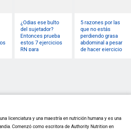
¿Odias ese bulto
5 razones por las
del sujetador?
que no estás
Entonces prueba
perdiendo grasa
tos
estos 7 ejercicios
abdominal a pesar
RN para
de hacer ejercicio
deshacerte de la
grasa de la espalda
una licenciatura y una maestría en nutrición humana y es una
slandia. Comenzó como escritora de Authority Nutrition en