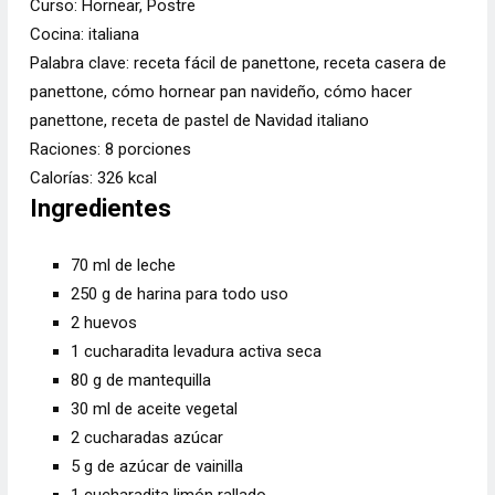
Curso:
Hornear, Postre
Cocina:
italiana
Palabra clave:
receta fácil de panettone, receta casera de
panettone, cómo hornear pan navideño, cómo hacer
panettone, receta de pastel de Navidad italiano
Raciones:
8
porciones
Calorías:
326
kcal
Ingredientes
70
ml de
leche
250
g
de harina para todo uso
2
huevos
1
cucharadita
levadura activa seca
80
g de
mantequilla
30
ml de
aceite vegetal
2
cucharadas
azúcar
5
g de
azúcar de vainilla
1
cucharadita
limón rallado