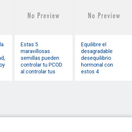
la
Estas 5
Equilibre el
maravillosas
desagradable
ad,
semillas pueden
desequilibrio
loy
controlar tu PCOD
hormonal con
al controlar tus
estos 4
hormonas
superalimentos