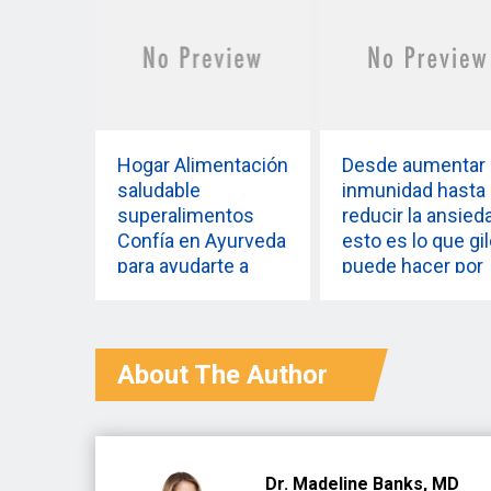
Hogar Alimentación
Desde aumentar 
saludable
inmunidad hasta
superalimentos
reducir la ansied
Confía en Ayurveda
esto es lo que gi
para ayudarte a
puede hacer por
perder peso con
usted
estos 5
superalimentos
que pueden
About The Author
combatir la flacidez
SUPERALIMENTOS
Confía en Ayurveda
para ayudarte a
Dr. Madeline Banks, MD