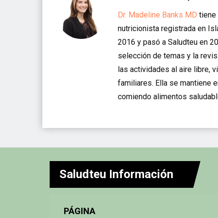
perder peso con
estos 5
Dr. Madeline Banks MD
tiene 
superalimentos
nutricionista registrada en I
que pueden
2016 y pasó a Saludteu en 20
combatir la flacidez
selección de temas y la revis
las actividades al aire libre,
familiares. Ella se mantiene 
comiendo alimentos saludabl
Saludteu Información
PÁGINA