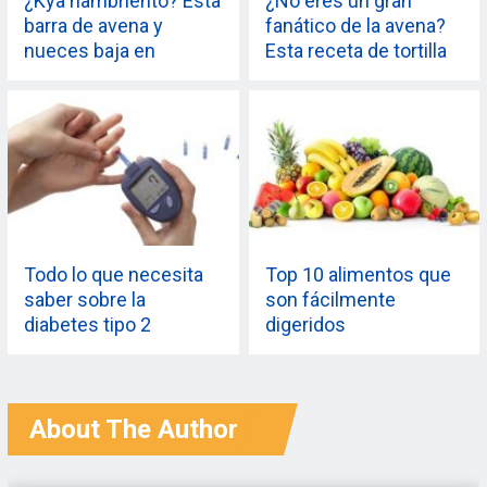
¿Kya hambriento? Esta
¿No eres un gran
barra de avena y
fanático de la avena?
nueces baja en
Esta receta de tortilla
calorías es el refrigerio
de avena te enamorará
perfecto para la noche.
del alimento básico del
desayuno.
Todo lo que necesita
Top 10 alimentos que
saber sobre la
son fácilmente
diabetes tipo 2
digeridos
About The Author