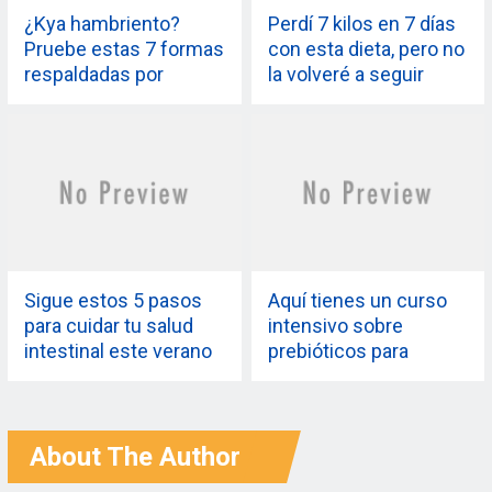
¿Kya hambriento?
Perdí 7 kilos en 7 días
Pruebe estas 7 formas
con esta dieta, pero no
respaldadas por
la volveré a seguir
nutricionistas de
nunca más. Este es el
frenar la sensación de
por qué
hambre
Sigue estos 5 pasos
Aquí tienes un curso
para cuidar tu salud
intensivo sobre
intestinal este verano
prebióticos para
mantener tu intestino
sano y feliz
About The Author