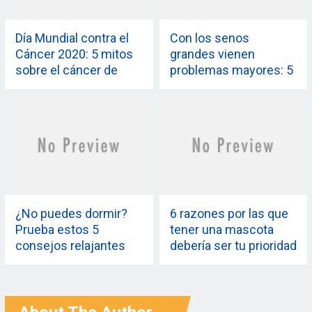
Día Mundial contra el
Con los senos
Cáncer 2020: 5 mitos
grandes vienen
sobre el cáncer de
problemas mayores: 5
mama que debes dejar
problemas de salud
de creer ahora mismo
causados ​​por los
senos grandes
¿No puedes dormir?
6 razones por las que
Prueba estos 5
tener una mascota
consejos relajantes
debería ser tu prioridad
para dormir como un
número uno este año
bebé esta noche