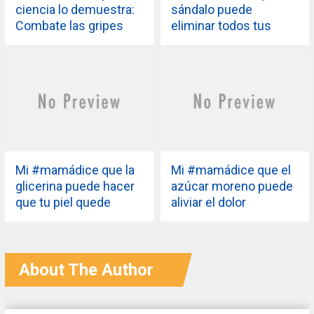
ciencia lo demuestra:
sándalo puede
Combate las gripes
eliminar todos tus
invernales con
granos y es posible
zapatos giloy
que nunca se hayan
dicho palabras más
verdaderas
Mi #mamádice que la
Mi #mamádice que el
glicerina puede hacer
azúcar moreno puede
que tu piel quede
aliviar el dolor
suave como la de un
menstrual. ¡Y el
bebé. ¡Y ni siquiera la
Ayurveda la respalda!
ciencia puede negarlo!
About The Author