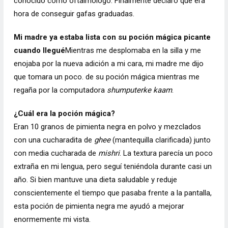
conocido como oftalmólogo. Finalmente declaró que era
hora de conseguir gafas graduadas.
Mi madre ya estaba lista con su poción mágica picante
cuando llegué
Mientras me desplomaba en la silla y me
enojaba por la nueva adición a mi cara, mi madre me dijo
que tomara un poco. de su poción mágica mientras me
regaña por la computadora
shumputer
ke kaam
.
¿Cuál era la poción mágica?
Eran 10 granos de pimienta negra en polvo y mezclados
con una cucharadita de
ghee
(mantequilla clarificada) junto
con media cucharada de
mishri
. La textura parecía un poco
extraña en mi lengua, pero seguí teniéndola durante casi un
año. Si bien mantuve una dieta saludable y reduje
conscientemente el tiempo que pasaba frente a la pantalla,
esta poción de pimienta negra me ayudó a mejorar
enormemente mi vista.