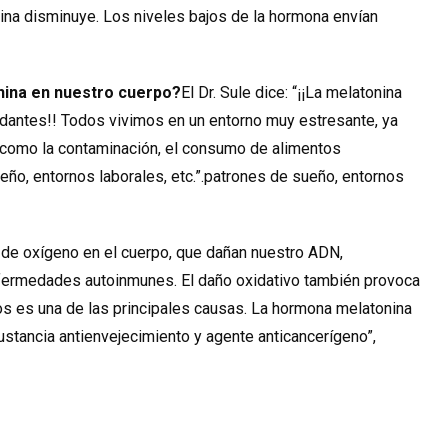
onina disminuye. Los niveles bajos de la hormona envían
onina en nuestro cuerpo?
El Dr. Sule dice: “¡¡La melatonina
idantes!! Todos vivimos en un entorno muy estresante, ya
 como la contaminación, el consumo de alimentos
ño, entornos laborales, etc.”.
patrones de sueño, entornos
es de oxígeno en el cuerpo, que dañan nuestro ADN,
ermedades autoinmunes. El daño oxidativo también provoca
os es una de las principales causas. La hormona melatonina
ustancia antienvejecimiento y agente anticancerígeno”,