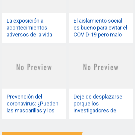
La exposición a
El aislamiento social
acontecimientos
es bueno para evitar el
adversos de la vida
COVID-19 pero malo
durante la niñez puede
para el corazón, dice
afectar su bienestar
estudio
físico y mental, según
un estudio
Prevención del
Deje de desplazarse
coronavirus: ¿Pueden
porque los
las mascarillas y los
investigadores de
guantes protegerle de
AIIMS dicen que el uso
contraer covid-19? Los
de teléfonos
expertos dicen que no
inteligentes puede