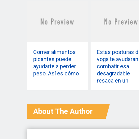
Comer alimentos
Estas posturas d
picantes puede
yoga te ayudarán
ayudarte a perder
combatir esa
peso. Así es cómo
desagradable
resaca en un
santiamén
About The Author