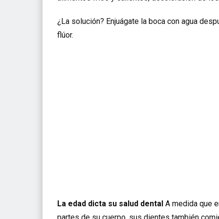
¿La solución? Enjuágate la boca con agua despu
flúor.
La edad dicta su salud dental
A medida que en
partes de su cuerpo, sus dientes también comien