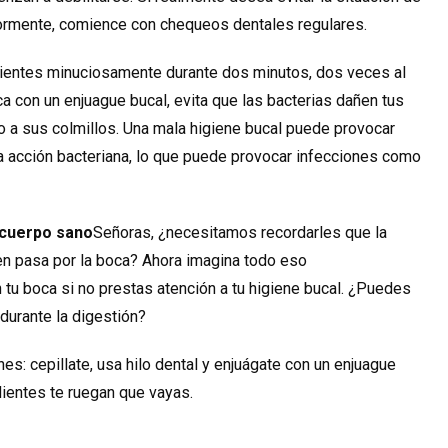
iormente, comience con chequeos dentales regulares.
 dientes minuciosamente durante dos minutos, dos veces al
oca con un enjuague bucal, evita que las bacterias dañen tus
lo a sus colmillos. Una mala higiene bucal puede provocar
la acción bacteriana, lo que puede provocar infecciones como
 cuerpo sano
Señoras, ¿necesitamos recordarles que la
uen pasa por la boca? Ahora imagina todo eso
tu boca si no prestas atención a tu higiene bucal. ¿Puedes
 durante la digestión?
es: cepillate, usa hilo dental y enjuágate con un enjuague
s dientes te ruegan que vayas.