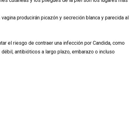
ones cutáneas y los pliegues de la piel son los lugares más
 vagina producirán picazón y secreción blanca y parecida al
r el riesgo de contraer una infección por Candida, como
débil, antibióticos a largo plazo, embarazo o incluso