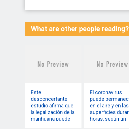
What are other people reading?
Este
El coronavirus
desconcertante
puede permanec
estudio afirma que
en el aire y en las
la legalización de la
superficies dura
marihuana puede
horas, según un
impulsar a los
estudio