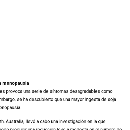
la menopausia
eres provoca una serie de síntomas desagradables como
mbargo, se ha descubierto que una mayor ingesta de soja
enopausia.
h, Australia, llevó a cabo una investigación en la que
uede producir una reducción leve a modesta en el número de