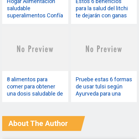
Hogar Alimentación
Estos 6 beneficios
saludable
para la salud del litchi
superalimentos Confía
te dejarán con ganas
en Ayurveda para
de más
ayudarte a perder peso
con estos 5
superalimentos que
pueden combatir la
flacidez
SUPERALIMENTOS
Confía en Ayurveda
8 alimentos para
Pruebe estas 6 formas
para ayudarte a perder
comer para obtener
de usar tulsi según
peso con estos 5
una dosis saludable de
Ayurveda para una
superalimentos que
ácidos grasos omega-
mejor salud
pueden combatir la
3 en el clima
flacidez
cambiante
About The Author